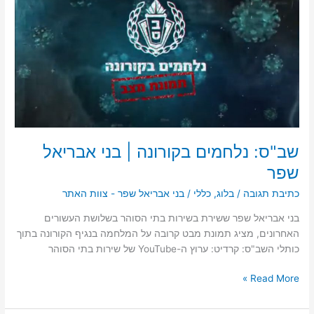
נלחמים
בקורונה
|
בני
אבריאל
שפר
שב"ס: נלחמים בקורונה | בני אבריאל
שפר
כתיבת תגובה
/
בלוג
,
כללי
/
בני אבריאל שפר - צוות האתר
בני אבריאל שפר ששירת בשירות בתי הסוהר בשלושת העשורים
האחרונים, מציג תמונת מבט קרובה על המלחמה בנגיף הקורונה בתוך
כותלי השב"ס: קרדיט: ערוץ ה-YouTube של שירות בתי הסוהר
Read More »