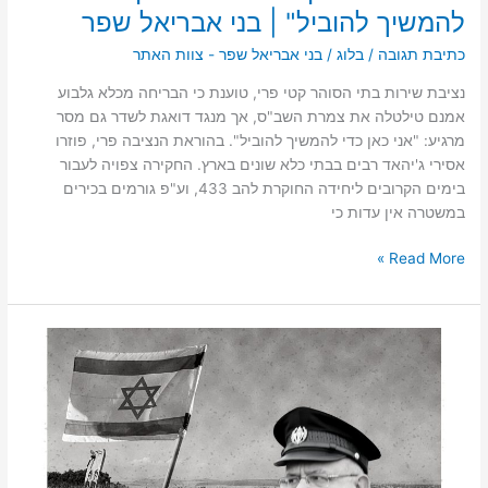
שפר
להמשיך להוביל" | בני אבריאל שפר
כתיבת תגובה
/
בלוג
/
בני אבריאל שפר - צוות האתר
נציבת שירות בתי הסוהר קטי פרי, טוענת כי הבריחה מכלא גלבוע
אמנם טילטלה את צמרת השב"ס, אך מנגד דואגת לשדר גם מסר
מרגיע: "אני כאן כדי להמשיך להוביל". בהוראת הנציבה פרי, פוזרו
אסירי ג'יהאד רבים בבתי כלא שונים בארץ. החקירה צפויה לעבור
בימים הקרובים ליחידה החוקרת להב 433, וע"פ גורמים בכירים
במשטרה אין עדות כי
Read More »
בני
אבריאל
שפר:
הכירו
את
היחידות
בשב"ס