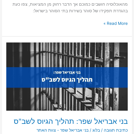
מהאוכלוסיה חושבים כמוכם אך הדבר רחוק מן המציאות, צפו כעת
בהגדרת תפקידו של סוהר בשירות בתי הסוהר בישראל:
Read More »
בני
אבריאל
שפר:
תהליך
הגיוס
לשב"ס
בני אבריאל שפר: תהליך הגיוס לשב"ס
כתיבת תגובה
/
בלוג
/
בני אבריאל שפר - צוות האתר