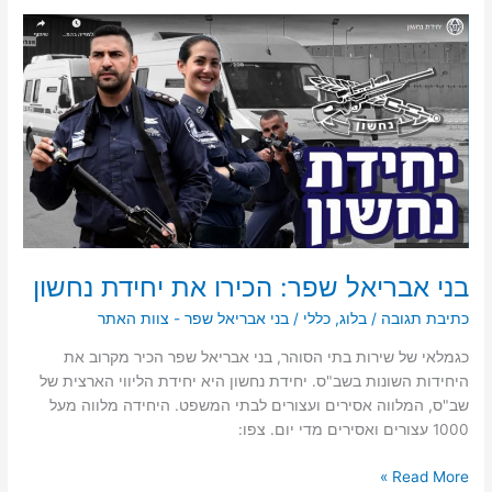
בני
אבריאל
שפר:
הכירו
את
יחידת
נחשון
בני אבריאל שפר: הכירו את יחידת נחשון
כתיבת תגובה
/
בלוג
,
כללי
/
בני אבריאל שפר - צוות האתר
כגמלאי של שירות בתי הסוהר, בני אבריאל שפר הכיר מקרוב את
היחידות השונות בשב"ס. יחידת נחשון היא יחידת הליווי הארצית של
שב"ס, המלווה אסירים ועצורים לבתי המשפט. היחידה מלווה מעל
1000 עצורים ואסירים מדי יום. צפו:
Read More »