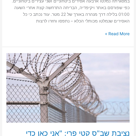
במסגרתה נמלטו ארבעה אסירים ביטחוניים ושני עצירים ביטחוניים.
כפי שפורסם באתר ויקיפדיה, הבריחה התרחשה קצת אחרי השעה
01:00 בלילה דרך מנהרה באורך של 22 מטר. עוד נכתב כי כל
האסירים שנמלטו מכותלי הכלא – נתפסו וחזרו לרצות
Read More »
נציבת
שב"ס
קטי
פרי:
"אני
כאן
כדי
להמשיך
להוביל"
|
בני
אבריאל
נציבת שב"ס קטי פרי: "אני כאן כדי