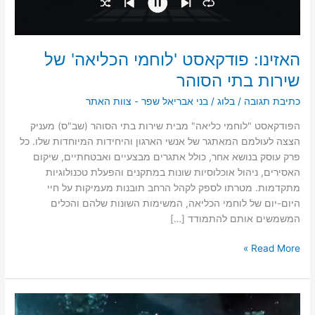
האזינו: פודקאסט 'לוחמי הכליאה' של
שירות בתי הסוהר
כתיבת תגובה
/
בלוג
/
בני אבריאל שפר - צוות האתר
הפודקאסט "לוחמי כליאה" מבית שירות בתי הסוהר (שב"ס) מעניק
הצצה לעולמם המאתגר של אנשי הארגון והיחידות המיוחדות שלו. כל
פרק עוסק בנושא אחר, כולל אתגרים מבצעיים ואבטחתיים, שיקום
האסירים, ניהול אוכלוסיות שונות במתקנים והפעלת טכנולוגיות
מתקדמות. מטרתו לספק לקהל הרחב תובנות מעמיקות על חיי
היום-יום של לוחמי הכליאה, המשימות השונות שלהם והכלים
המשמשים אותם להתמודד […]
Read More »
שב"ס: