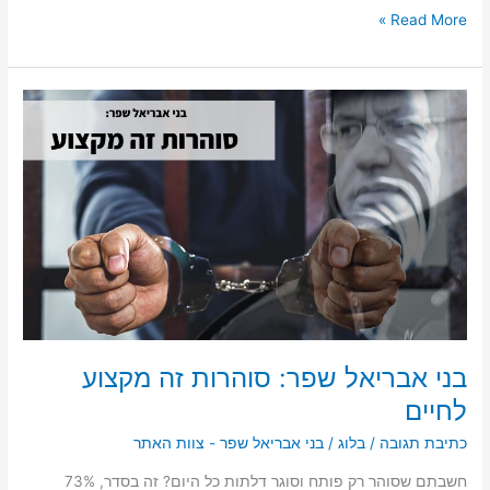
Read More »
בני
אבריאל
שפר:
סוהרות
זה
מקצוע
לחיים
בני אבריאל שפר: סוהרות זה מקצוע
לחיים
כתיבת תגובה
/
בלוג
/
בני אבריאל שפר - צוות האתר
חשבתם שסוהר רק פותח וסוגר דלתות כל היום? זה בסדר, 73%