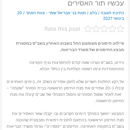
עכשיו תור האסירים
כתיבת תגובה
/
בלוג
/ מאת
בני אבריאל שפר - צוות האתר
/
20
בינואר 2021
Rate this post
פיילוט חיסונים מצומצם החל בשבוע האחרון בשב"ס במסגרת
מבצע החיסונים של משרד הבריאות.
כידוע, בשב"ס נערכו שעה קודם להתפרצות נגיף הקורונה
וההתמודדות עימו רשמה הצלחות בין כותלי הכלא.
על רקע החלטת השרים שלא לחסן אסירים בשלב זה, בימים האחרונים
קיבלו כ-20 אסירים את מנת החיסון הראשונה בבית הסוהר "שקמה" –
זאת לאחר שסגל הסוהרים והסגל המנהלי של שב"ס קיבלו את מנת
החיסון הראשונה.
המבצע יימשך במהלך הימים הקרובים ובו יקבלו שאר האסירים את
מנת החיסון הראשונה בהתאם לתכנית רפואית ומבצעית שהוכנה
בשב"ס בתקופה האחרונה. החיסונים יימסרו ע"י גורמי משרד הבריאות