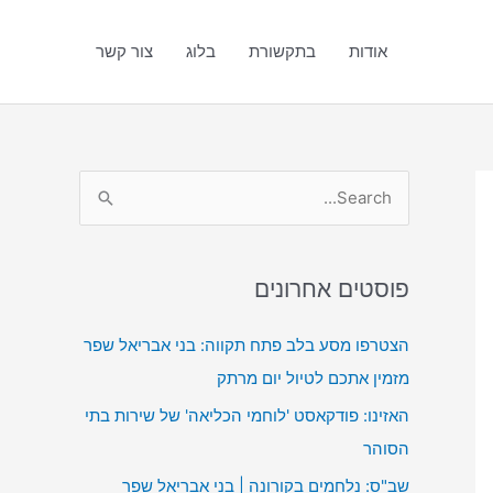
אודות
בתקשורת
בלוג
צור קשר
S
e
a
פוסטים אחרונים
r
c
הצטרפו מסע בלב פתח תקווה: בני אבריאל שפר
h
מזמין אתכם לטיול יום מרתק
f
האזינו: פודקאסט 'לוחמי הכליאה' של שירות בתי
o
הסוהר
r
שב"ס: נלחמים בקורונה | בני אבריאל שפר