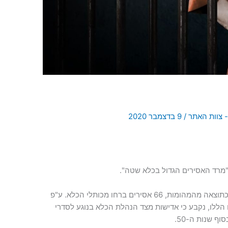
- צוות האתר
/
9 בדצמבר 2020
במהלך המרד, נהרגו 11 אסירים ו-2 סוהרים. כתוצאה מהמהומות, 66 אסירים ברחו מכותלי הכלא. ע"פ
ללו, נקבע כי אדישות מצד הנהלת הכלא בנוגע לסדרי
 שנות ה-50.