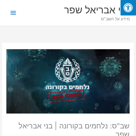
ילוג
תפריט
בני אבריאל שפר
תוכן
ראשי
מידע על השב"ס
שב"ס: נלחמים בקורונה | בני אבריאל
שפר